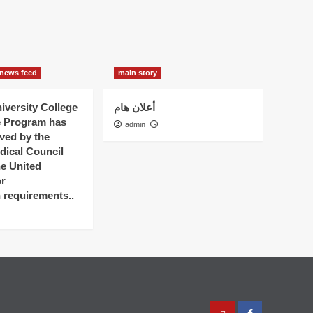
news feed
main story
versity College
أعلان هام
e Program has
admin
ved by the
dical Council
he United
r
n requirements..