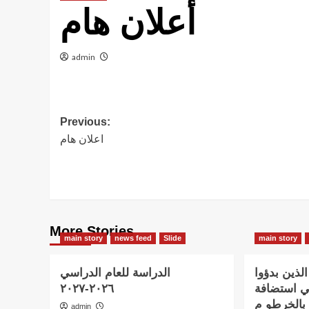
أعلان هام
admin
Post
Previous:
اعلان هام
navigation
More Stories
main story
news feed
Slide
main story
لذين بدؤوا
الدراسة للعام الدراسي
٢٠٢٦-٢٠٢٧
ي استضافة
 بالخرطو م
admin