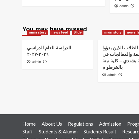
admin
You may have missed
main story
news feed
Slide
main story
news f
للطلاب الذين بدؤوا
الدراسة للعام الدراسي
٢٠٢٦-٢٠٢٧
سة والمعالجات في
 بشندي – كلية نبتة
admin
بالخرطو م
admin
Home
About Us
Regulations
Admission
Prog
Staff
Students & Alumni
Students Result
Resear