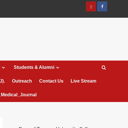
عربي
Facebook
Students & Alumni
J).
Outreach
Contact Us
Live Stream
Medical_Journal