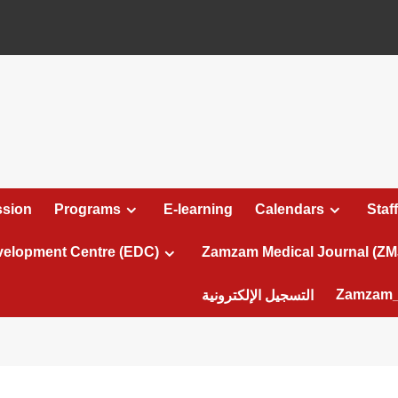
sion
Programs
E-learning
Calendars
Staff
velopment Centre (EDC)
Zamzam Medical Journal (ZM
Zamzam_
التسجيل الإلكترونية