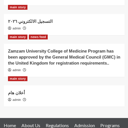
main story
التسجيل الالكتروني ٢٠٢٦
admin
main story
news feed
Zamzam University College of Medicine Program has
been approved by the General Medical Council (GMC) in
the United Kingdom for registration requirements..
admin
main story
أعلان هام
admin
Home
About Us
Regulations
Admission
Programs