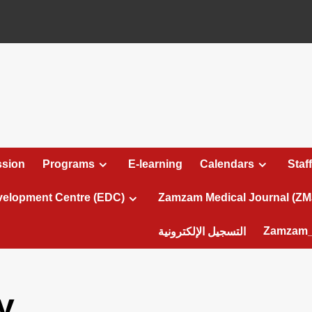
sion
Programs
E-learning
Calendars
Staff
velopment Centre (EDC)
Zamzam Medical Journal (ZM
Zamzam_
التسجيل الإلكترونية
y