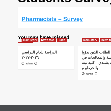
Pharmacists – Survey
You may have missed
main story
news feed
Slide
main story
news f
للطلاب الذين بدؤوا
الدراسة للعام الدراسي
٢٠٢٦-٢٠٢٧
سة والمعالجات في
 بشندي – كلية نبتة
admin
بالخرطو م
admin