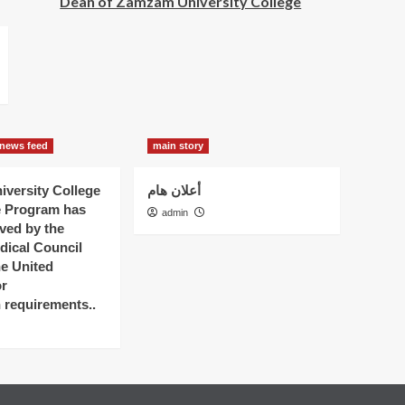
Dean of Zamzam University College
news feed
main story
versity College
أعلان هام
e Program has
admin
ved by the
dical Council
he United
r
n requirements..