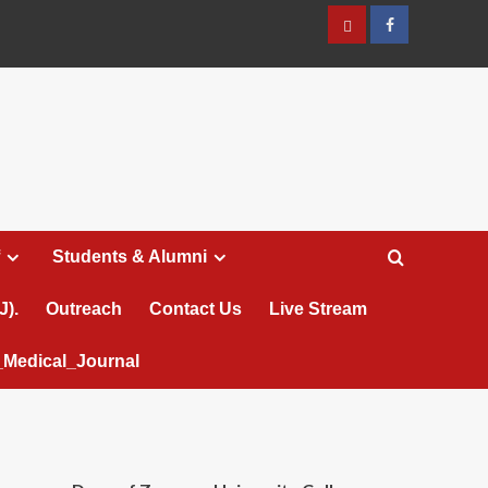
عربي
Facebook
Students & Alumni
J).
Outreach
Contact Us
Live Stream
Medical_Journal