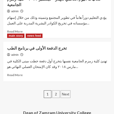
بروفسير
الجامعية
محمد
الأمين
admin
أحمد
يؤدي التعليم دوراً هاماً في تطوير المجتمع وتنميته وذلك من خلال إسهام
أسماعيل
مؤسساته في تخريج الكوادر البشرية المدربة على العمل...
Read
Read More
more
main story
news feed
about
فعاليات
تخرج الدفعة الأولى في برنامج الطب
اليوم
العالمي
admin
للإيدز
تهنئ كلية زمزم الجامعية نفسها بتخرج أول دفعة خطت مبنى الكلية في
–
مارس ٢٠١٨ وقد كان الإمتحان العملي النهائي هو...
ديسمبر
٢٠٢٢
Read
Read More
–
more
كلية
about
زمزم
تخرج
Posts
الجامعية
الدفعة
1
2
Next
الأولى
pagination
في
برنامج
Dean of Zamzam University College
الطب