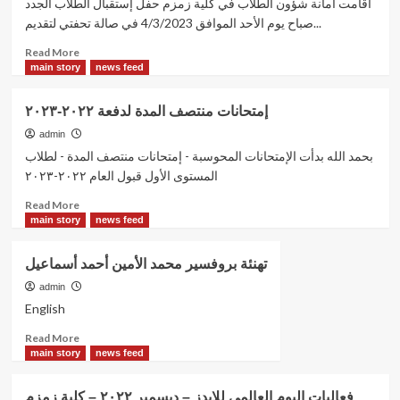
أقامت أمانة شؤون الطلاب في كلية زمزم حفل إستقبال الطلاب الجدد
for
صباح يوم الأحد الموافق 4/3/2023 في صالة تحفتي لتقديم...
registration requirements..
Read
Read More
more
main story
news feed
about
حفل
إمتحانات منتصف المدة لدفعة ٢٠٢٢-٢٠٢٣
استقبال
الطلاب
admin
الجدد
بحمد الله بدأت الإمتحانات المحوسبة - إمتحانات منتصف المدة - لطلاب
دفعة
المستوى الأول قبول العام ٢٠٢٢-٢٠٢٣
2022 –
Read
2023
Read More
more
main story
news feed
about
إمتحانات
تهنئة بروفسير محمد الأمين أحمد أسماعيل
منتصف
المدة
admin
لدفعة
English
٢٠٢٢-٢٠٢٣
Read
Read More
more
main story
news feed
about
تهنئة
فعاليات اليوم العالمي للإيدز – ديسمبر ٢٠٢٢ – كلية زمزم