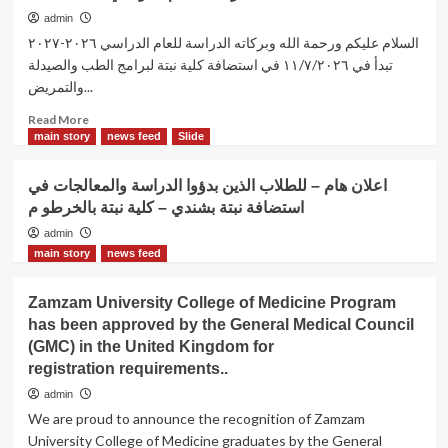
admin
السلام عليكم ورحمة الله وبركاته الدراسة للعام الدراسي ٢٠٢٦-٢٠٢٧
تبدأ في ١١/٧/٢٠٢٦ في استضافة كلية نبتة لبرامج الطب والصيدلة
والتمريض...
Read
Read More
more
main story
news feed
Slide
about
الدراسة
اعلان هام – للطلاب الذين بدؤوا الدراسة والمعالجات في
للعام
استضافة نبتة بشندي – كلية نبتة بالخرطو م
الدراسي
٢٠٢٦-٢٠٢٧
admin
main story
news feed
Zamzam University College of Medicine Program
has been approved by the General Medical Council
(GMC) in the United Kingdom for
registration requirements..
admin
We are proud to announce the recognition of Zamzam
University College of Medicine graduates by the General