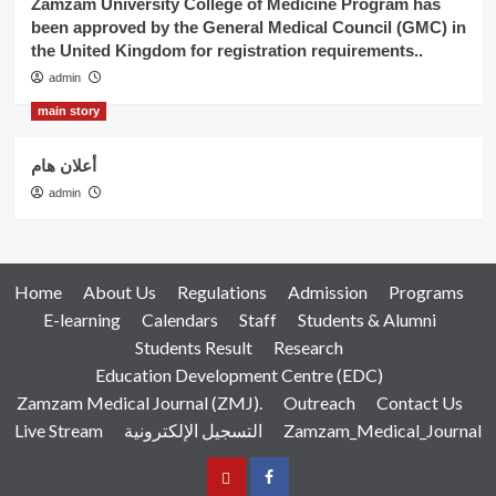
Zamzam University College of Medicine Program has
been approved by the General Medical Council (GMC) in
the United Kingdom for registration requirements..
admin
main story
أعلان هام
admin
Home
About Us
Regulations
Admission
Programs
E-learning
Calendars
Staff
Students & Alumni
Students Result
Research
Education Development Centre (EDC)
Zamzam Medical Journal (ZMJ).
Outreach
Contact Us
Live Stream
التسجيل الإلكترونية
Zamzam_Medical_Journal
عربي
Facebook