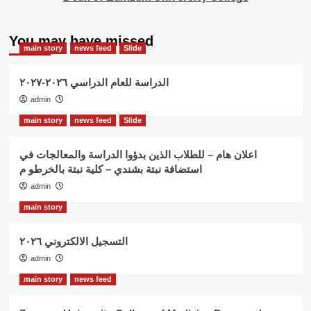
You may have missed
main story
news feed
Slide
الدراسة للعام الدراسي ٢٠٢٦-٢٠٢٧
admin
main story
news feed
Slide
اعلان هام – للطلاب الذين بدؤوا الدراسة والمعالجات في
استضافة نبتة بشندي – كلية نبتة بالخرطو م
admin
main story
التسجيل الالكتروني ٢٠٢٦
admin
main story
news feed