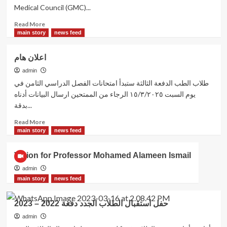
Medical Council (GMC)...
Read
Read More
more
main story
news feed
about
Zamzam
اعلان هام
University
College
admin
of
طلاب الطب الدفعة الثالثة ستبدأ امتحانات الفصل الدراسي الثامن في
Medicine
يوم السبت ١٥/٣/٢٠٢٥ الرجاء من الممتحين ارسال البيانات أدناه
Program
بدقة...
has
been
Read
Read More
approved
more
main story
news feed
by
about
the
اعلان
Vision for Professor Mohamed Alameen Ismail
General
هام
Medical
admin
Council
main story
news feed
(GMC)
in
حفل استقبال الطلاب الجدد دفعة 2022 – 2023
the
United
admin
Kingdom